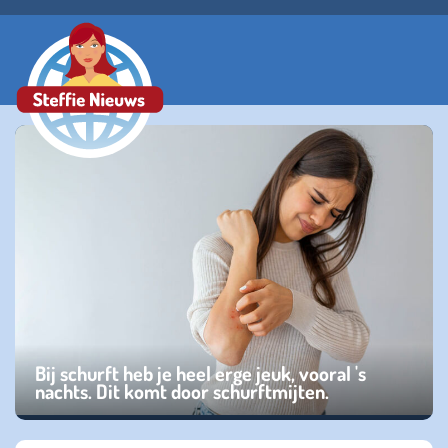
Bij schurft heb je heel erge jeuk, vooral 's
nachts. Dit komt door schurftmijten.