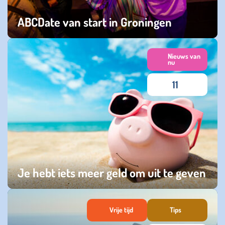
ABCDate van start in Groningen
maandag 02 juni 2025
Nieuws van
nu
11
Je hebt iets meer geld om uit te geven
vrijdag 29 december 2023
Vrije tijd
Tips