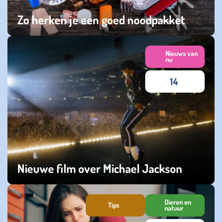
Zo herken je een goed noodpakket
dinsdag 03 maart 2026
Nieuws van
nu
14
Nieuwe film over Michael Jackson
dinsdag 03 februari 2026
Dieren en
Tips
natuur