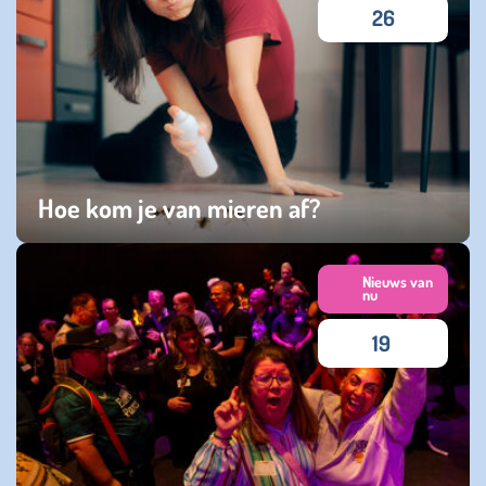
26
Hoe kom je van mieren af?
vrijdag 15 augustus 2025
Nieuws van
nu
19