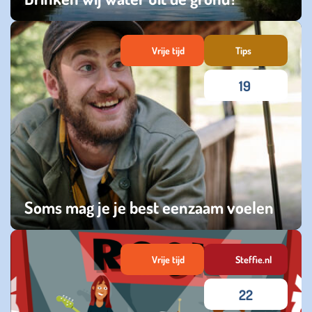
zaterdag 26 april 2025
Vrije tijd
Tips
19
Soms mag je je best eenzaam voelen
donderdag 02 januari 2025
Vrije tijd
Steffie.nl
22