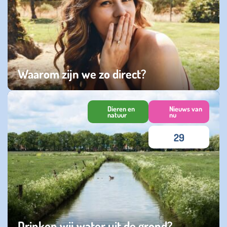
Waarom zijn we zo direct?
zondag 08 maart 2026
Dieren en
Nieuws van
natuur
nu
29
Drinken wij water uit de grond?