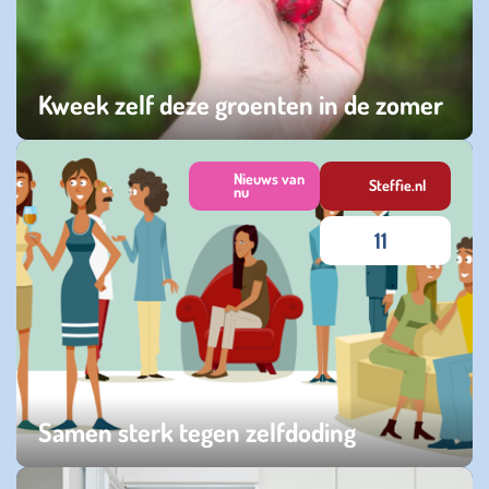
Kweek zelf deze groenten in de zomer
woensdag 24 juni 2026
Nieuws van
Steffie.nl
nu
11
Samen sterk tegen zelfdoding
zondag 07 september 2025