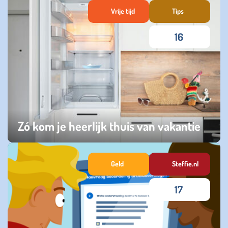
Vrije tijd
Tips
16
Zó kom je heerlijk thuis van vakantie
zaterdag 23 augustus 2025
Geld
Steffie.nl
17