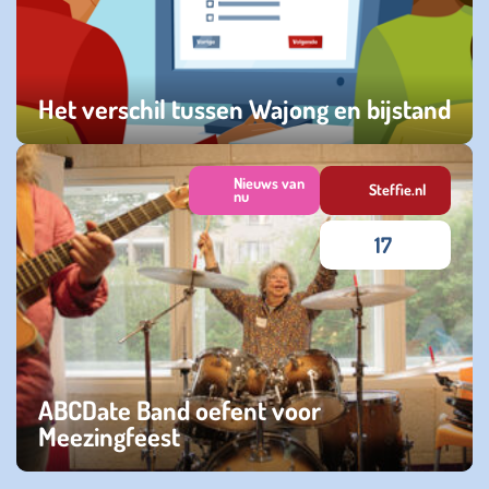
Het verschil tussen Wajong en bijstand
maandag 09 juni 2025
Nieuws van
Steffie.nl
nu
17
ABCDate Band oefent voor
Meezingfeest
dinsdag 15 oktober 2024