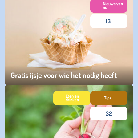
Nieuws van
nu
13
Gratis ijsje voor wie het nodig heeft
donderdag 09 juli 2026
Eten en
Tips
drinken
32