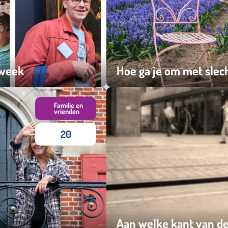
lweek
Hoe ga je om met slec
dinsdag 27 mei 2025
Familie en
vrienden
20
Aan welke kant van de