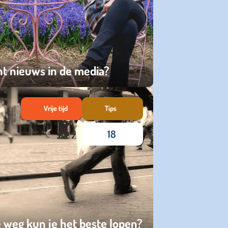
ht nieuws in de media?
Vrije tijd
Tips
18
 weg kun je het beste lopen?