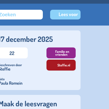
Lees voor
17 december 2025
Familie en
22
vrienden
Geschreven door
Steffie.nl
Steffie
Foto
Paula Romein
Maak de leesvragen