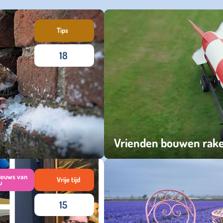
Tips
18
Vrienden bouwen rak
dinsdag 21 oktober 2025
ieuws van
Vrije tijd
u
15