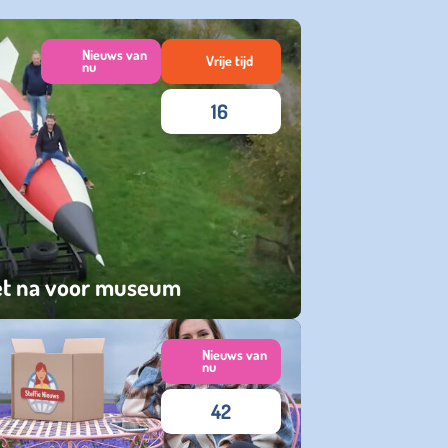
Nieuws van
Vrije tijd
nu
16
et na voor museum
Nieuws van
nu
42