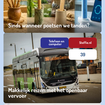
Sinds wanneer poetsen we tanden?
maandag 08 juni 2026
Telefoon en
Steffie.nl
computer
39
Makkelijk reizen met het openbaar
vervoer