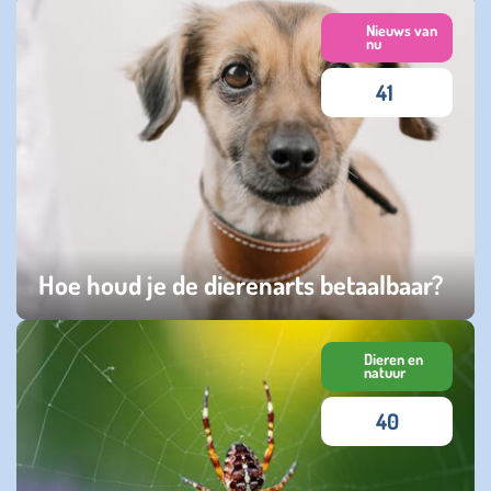
maandag 20 oktober 2025
Nieuws van
nu
41
Hoe houd je de dierenarts betaalbaar?
vrijdag 17 oktober 2025
Dieren en
natuur
40