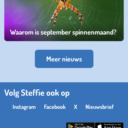
Waarom is september spinnenmaand?
donderdag 18 september 2025
Meer nieuws
Volg Steffie ook op
Instagram
Facebook
X
Nieuwsbrief