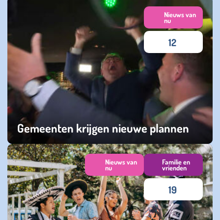
maandag 06 april 2026
Nieuws van
nu
12
Gemeenten krijgen nieuwe plannen
donderdag 19 maart 2026
Nieuws van
Familie en
nu
vrienden
19