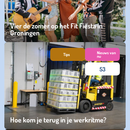
Vier de zomer op het Fit Fiësta in
Groningen
zondag 21 september 2025
Nieuws van
Tips
nu
53
Hoe kom je terug in je werkritme?