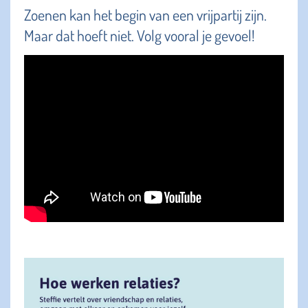
Zoenen kan het begin van een vrijpartij zijn.
Maar dat hoeft niet. Volg vooral je gevoel!