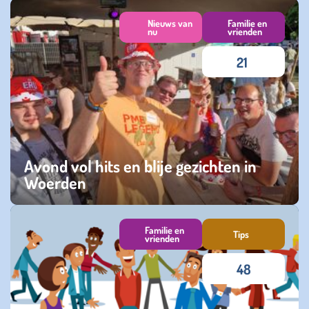
zaterdag 09 augustus 2025
Nieuws van
Familie en
nu
vrienden
21
Avond vol hits en blije gezichten in
Woerden
zaterdag 28 juni 2025
Familie en
Tips
vrienden
48