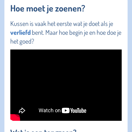
Hoe moet je zoenen?
Kussen is vaak het eerste wat je doet als je
verliefd
bent. Maar hoe begin je en hoe doe je
het goed?