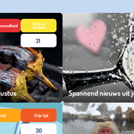
Eten en
ezondheid
drinken
31
gustus
Spannend nieuws uit 
zondag 21 juni 2026
Geld
Vrije tijd
30