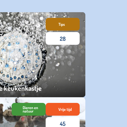
Tips
28
je keukenkastje
Dieren en
Vrije tijd
natuur
45