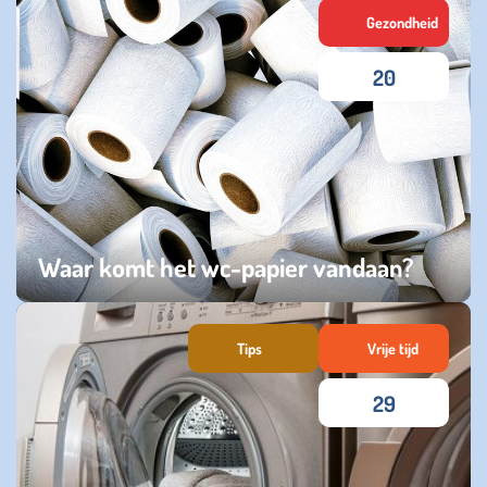
Gezondheid
20
Waar komt het wc-papier vandaan?
zondag 17 mei 2026
Tips
Vrije tijd
29