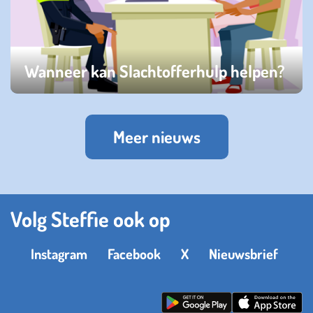
Wanneer kan Slachtofferhulp helpen?
zaterdag 31 mei 2025
Meer nieuws
Volg Steffie ook op
Instagram
Facebook
X
Nieuwsbrief