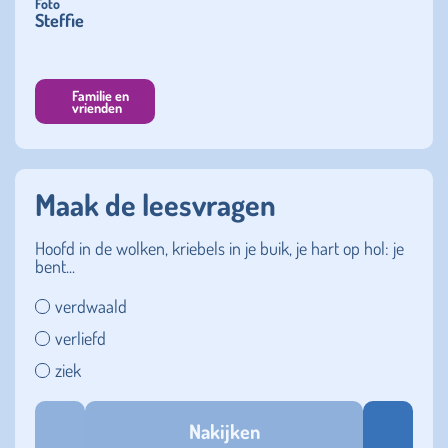
Foto
Steffie
Familie en
vrienden
Maak de leesvragen
Hoofd in de wolken, kriebels in je buik, je hart op hol: je
bent...
verdwaald
verliefd
ziek
Nakijken