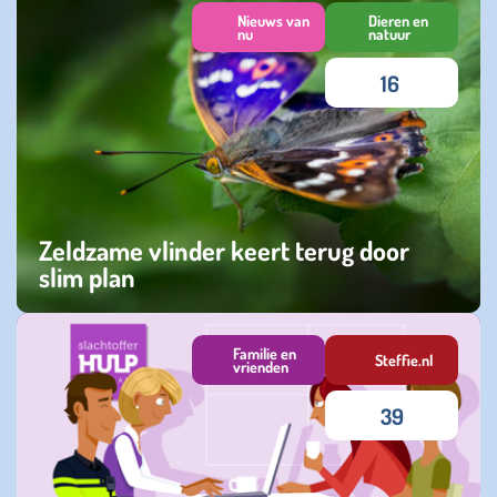
Nieuws van
Dieren en
nu
natuur
16
Zeldzame vlinder keert terug door
slim plan
dinsdag 08 juli 2025
Familie en
Steffie.nl
vrienden
39