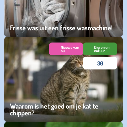
Frisse was uit een frisse wasmachine!
donderdag 20 november 2025
Nieuws van
Dieren en
nu
natuur
30
Waarom is het goed om je kat te
chippen?
woensdag 08 oktober 2025