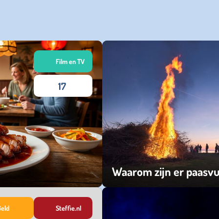
Film en TV
17
Waarom zijn er paasv
vrijdag 03 april 2026
Geld
Steffie.nl