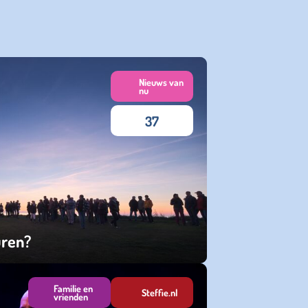
Nieuws van
nu
37
uren?
Familie en
Steffie.nl
vrienden