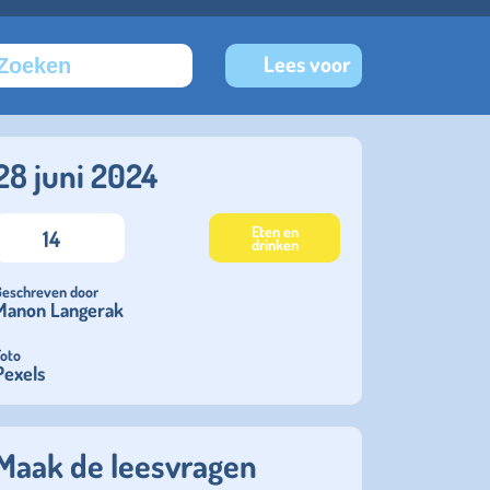
Lees voor
28 juni 2024
Eten en
14
drinken
Geschreven door
Manon Langerak
Foto
Pexels
Maak de leesvragen