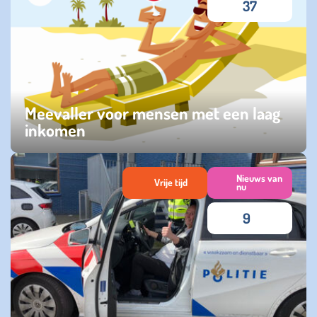
37
Meevaller voor mensen met een laag
inkomen
maandag 28 april 2025
Nieuws van
Vrije tijd
nu
9