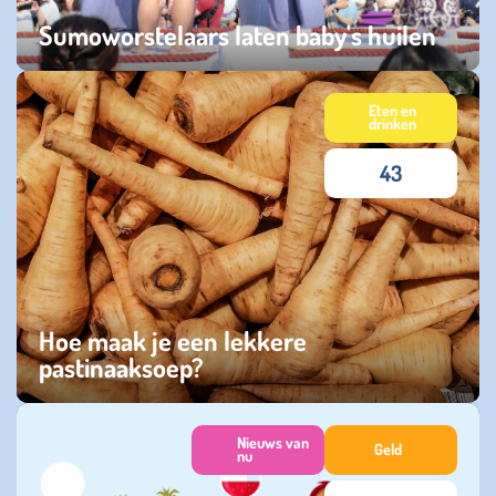
Sumoworstelaars laten baby's huilen
zondag 29 maart 2026
Eten en
drinken
43
Hoe maak je een lekkere
pastinaaksoep?
dinsdag 28 oktober 2025
Nieuws van
Geld
nu