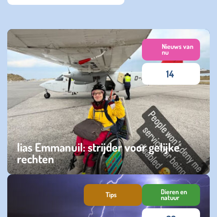
Nieuws van
nu
14
lias Emmanuil: strijder voor gelijke
rechten
zaterdag 25 juli 2026
Dieren en
Tips
natuur