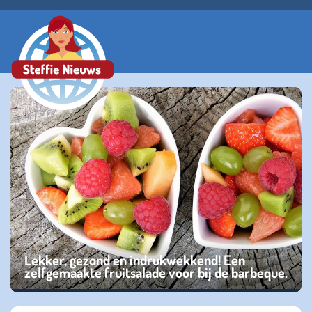
Lekker, gezond en indrukwekkend! Een
zelfgemaakte fruitsalade voor bij de barbeque.