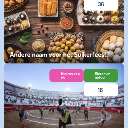
36
Andere naam voor het Suikerfeest?
zaterdag 29 maart 2025
Nieuws van
Dieren en
nu
natuur
16