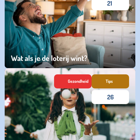
21
Wat als je de loterij wint?
woensdag 15 juli 2026
Gezondheid
Tips
26