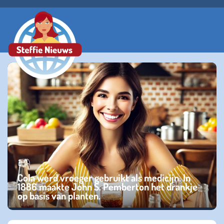
Cola werd vroeger gebruikt als medicijn. In
1886 maakte John S. Pemberton het drankje
op basis van planten.