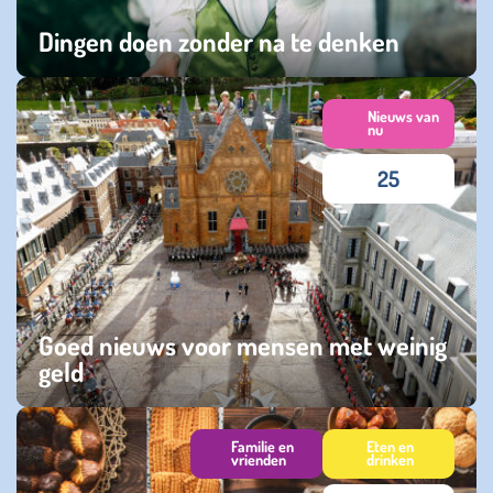
Dingen doen zonder na te denken
maandag 30 maart 2026
Nieuws van
nu
25
Goed nieuws voor mensen met weinig
geld
woensdag 17 september 2025
Familie en
Eten en
vrienden
drinken