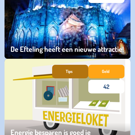
De Efteling heeft een nieuwe attractie!
vrijdag 01 november 2024
Tips
Geld
42
Energie besparen is goed je