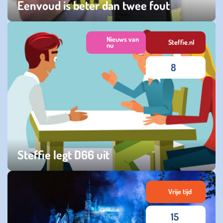
Eenvoud is beter dan twee fout
maandag 09 februari 2026
Nieuws van
Steffie.nl
nu
8
Steffie legt D66 uit
vrijdag 10 oktober 2025
Vrije tijd
15