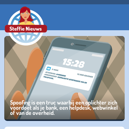
Spoofing is een truc waarbij een oplichter zich
voordoet als je bank, een helpdesk, webwinkel
of van de overheid.