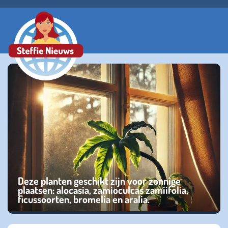
Deze planten geschikt zijn voor zonnige
plaatsen: alocasia, zamioculcas zamiifolia,
ficussoorten, bromelia en aralia.