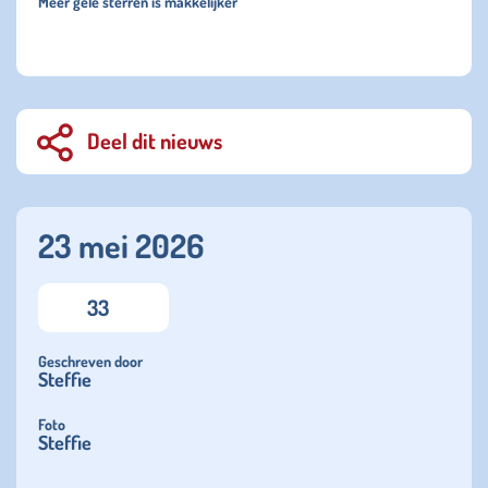
Meer gele sterren is makkelijker
Deel dit nieuws
23 mei 2026
33
Geschreven door
Steffie
Foto
Steffie