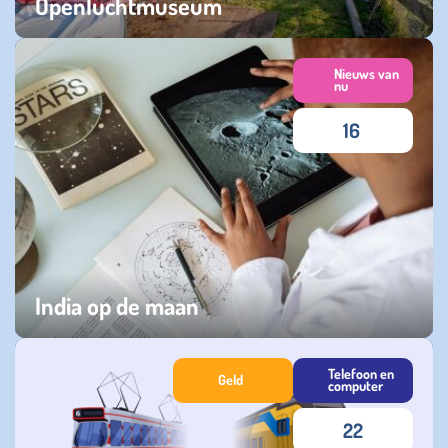
Openluchtmuseum
maandag 03 maart 2025
Nieuws van
nu
16
India op de maan
dinsdag 29 augustus 2023
Telefoon en
Geld
computer
22