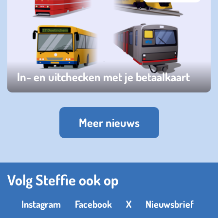
In- en uitchecken met je betaalkaart
woensdag 14 juni 2023
Meer nieuws
Volg Steffie ook op
Instagram
Facebook
X
Nieuwsbrief