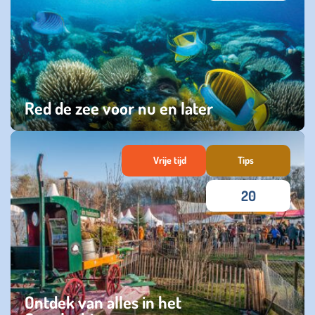
Red de zee voor nu en later
zondag 08 juni 2025
Vrije tijd
Tips
20
Ontdek van alles in het