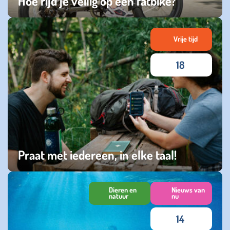
Hoe rijd je veilig op een fatbike?
vrijdag 26 juni 2026
Vrije tijd
18
Praat met iedereen, in elke taal!
dinsdag 22 juli 2025
Dieren en
Nieuws van
natuur
nu
14