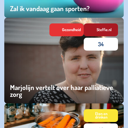
Zal ik vandaag gaan sporten?
dinsdag 31 maart 2026
Gezondheid
Steffie.nl
34
Marjolijn vertelt over haar palliatieve
zorg
dinsdag 03 februari 2026
Eten en
drinken