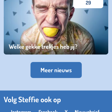
29
Welke gekke trekjes heb jij?
zondag 02 februari 2025
Meer nieuws
Volg Steffie ook op
Instagram
Facebook
X
Nieuwsbrief