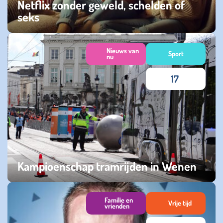
Netflix zonder geweld, schelden of
seks
maandag 08 december 2025
Nieuws van
Sport
nu
17
Kampioenschap tramrijden in Wenen
maandag 22 september 2025
Familie en
Vrije tijd
vrienden