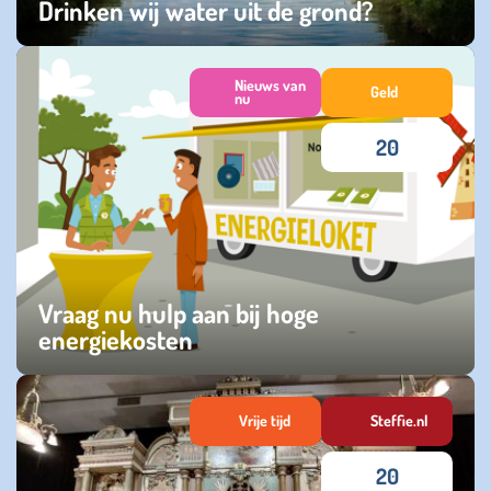
Drinken wij water uit de grond?
zaterdag 26 april 2025
Nieuws van
Geld
nu
20
Vraag nu hulp aan bij hoge
energiekosten
woensdag 23 april 2025
Vrije tijd
Steffie.nl
20