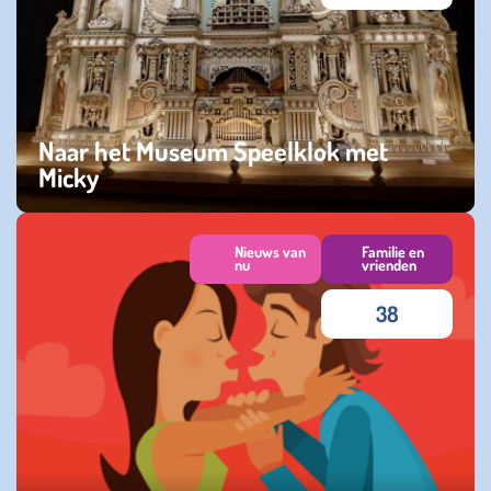
Naar het Museum Speelklok met
Micky
vrijdag 07 februari 2025
Nieuws van
Familie en
nu
vrienden
38