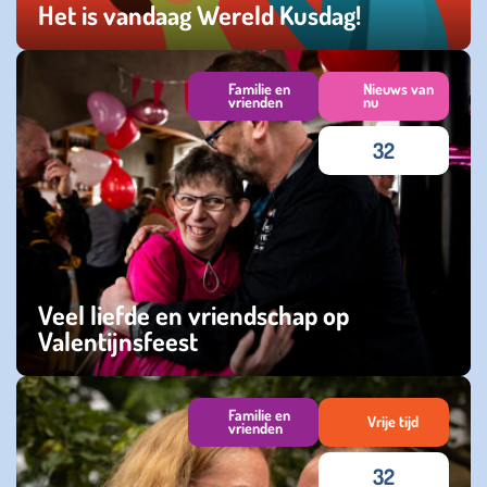
Het is vandaag Wereld Kusdag!
donderdag 06 juli 2023
Familie en
Nieuws van
vrienden
nu
32
Veel liefde en vriendschap op
Valentijnsfeest
zondag 19 februari 2023
Familie en
Vrije tijd
vrienden
32