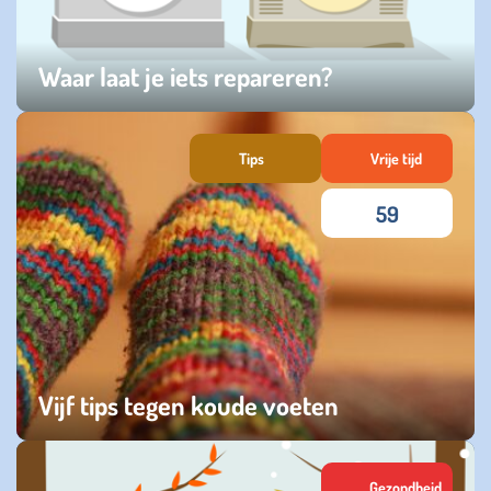
Waar laat je iets repareren?
vrijdag 20 maart 2026
Tips
Vrije tijd
59
Vijf tips tegen koude voeten
dinsdag 09 december 2025
Gezondheid