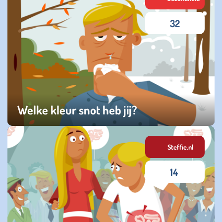
32
Welke kleur snot heb jij?
zaterdag 19 oktober 2024
Steffie.nl
14