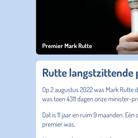
Premier Mark Rutte
Rutte langstzittende
Op 2 augustus 2022 was Mark Rutte de
was toen 4311 dagen onze minister-pr
Dat is 11 jaar en ruim 9 maanden. Eén
premier was.