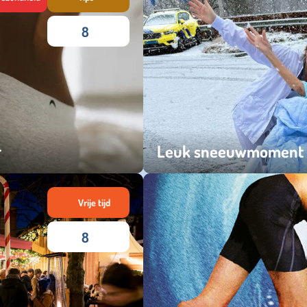
8
r
Leuk sneeuwmoment vo
maandag 05 januari 2026
Vrije tijd
8