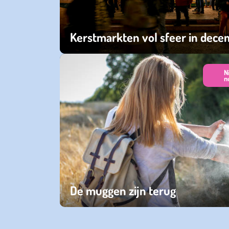
Kerstmarkten vol sfeer in dec
donderdag 11 december 2025
N
n
De muggen zijn terug
zaterdag 13 april 2024