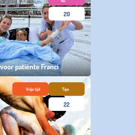
nu
20
or patiënte Franci
Vrije tijd
Tips
22