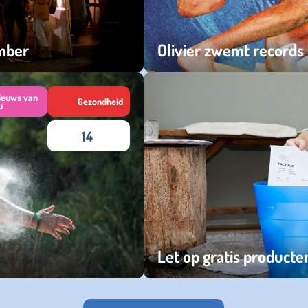
ember
Olivier zwemt records
dinsdag 30 april 2024
ieuws van
Gezondheid
u
14
Let op gratis producte
vrijdag 15 maart 2024