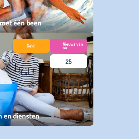
 met één been
Nieuws van
Geld
nu
25
n en diensten