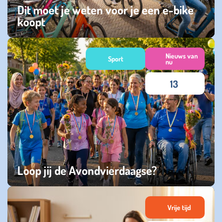
Dit moet je weten voor je een e-bike
koopt
zaterdag 25 juli 2026
Nieuws van
Sport
nu
13
Loop jij de Avondvierdaagse?
woensdag 22 juli 2026
Vrije tijd