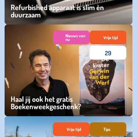
Refurbished apparaat is slim èn
duurzaam
maandag 09 februari 2026
Nieuws van
Vrije tijd
nu
29
Haal jij ook het gratis
Boekenweekgeschenk?
woensdag 12 maart 2025
Vrije tijd
Tips