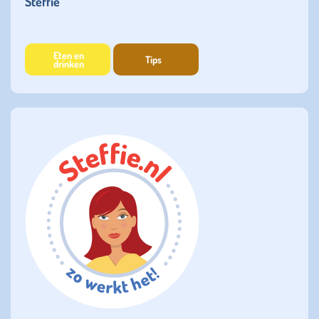
Steffie
Eten en
Tips
drinken