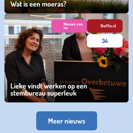
Wat is een moeras?
maandag 09 september 2024
Nieuws van
Steffie.nl
nu
34
Lieke vindt werken op een
stembureau superleuk
zondag 26 mei 2024
Meer nieuws