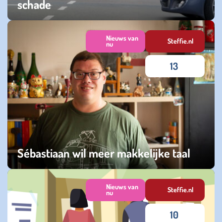
schade
vrijdag 20 februari 2026
Nieuws van
Steffie.nl
nu
13
Sébastiaan wil meer makkelijke taal
vrijdag 14 november 2025
Nieuws van
Steffie.nl
nu
10