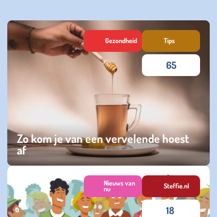
Gezondheid
Tips
65
Zo kom je van een vervelende hoest
af
maandag 12 januari 2026
Nieuws van
Steffie.nl
nu
18