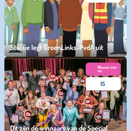
Steffie legt GroenLinks-PvdA uit
zondag 05 oktober 2025
Nieuws van
nu
15
Dit zijn de winnaars van de Special