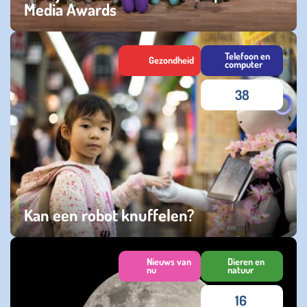
Media Awards
donderdag 09 november 2023
Telefoon en
Gezondheid
computer
38
Kan een robot knuffelen?
maandag 09 oktober 2023
Nieuws van
Dieren en
nu
natuur
16