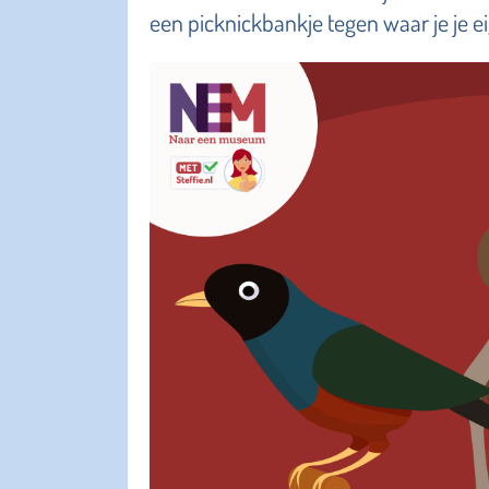
een picknickbankje tegen waar je je e