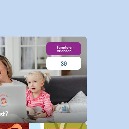
Familie en
vrienden
30
est?