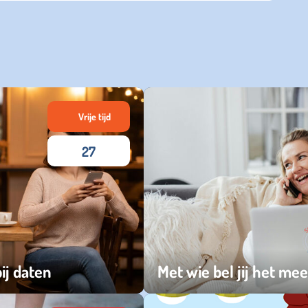
Vrije tijd
27
ij daten
Met wie bel jij het me
zondag 11 januari 2026