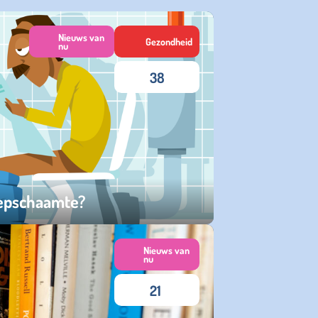
Nieuws van
Gezondheid
nu
38
poepschaamte?
Nieuws van
nu
21