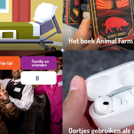
Het boek Animal Farm 
donderdag 06 maart 2025
Familie en
rije tijd
vrienden
9
Oortjes gebruiken als