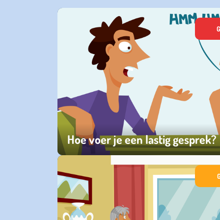
G
Hoe voer je een lastig gesprek?
zaterdag 07 maart 2026