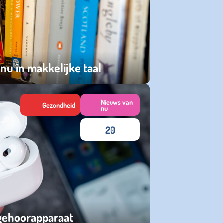
nu in makkelijke taal
Nieuws van
Gezondheid
nu
20
 gehoorapparaat