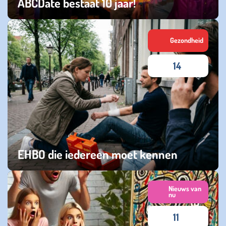
ABCDate bestaat 10 jaar!
dinsdag 02 juni 2026
Gezondheid
14
EHBO die iedereen moet kennen
vrijdag 29 mei 2026
Nieuws van
nu
11