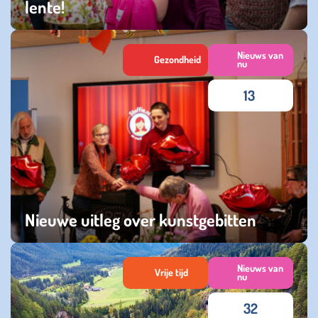
lente!
vrijdag 31 mei 2024
Nieuws van
Gezondheid
nu
13
Nieuwe uitleg over kunstgebitten
vrijdag 22 maart 2024
Nieuws van
Vrije tijd
nu
32