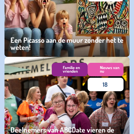
Een Picasso aan de muur zonder het te
weten!
donderdag 17 oktober 2024
Familie en
Nieuws van
vrienden
nu
18
Deelnemers van ABCDate vieren de