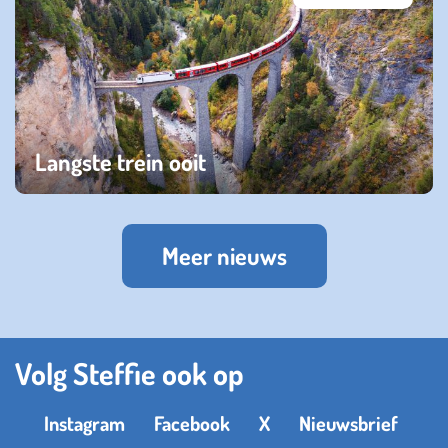
Langste trein ooit
maandag 07 november 2022
Meer nieuws
Volg Steffie ook op
Instagram
Facebook
X
Nieuwsbrief