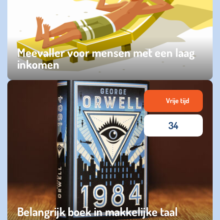
Meevaller voor mensen met een laag
inkomen
maandag 28 april 2025
Vrije tijd
34
Belangrijk boek in makkelijke taal