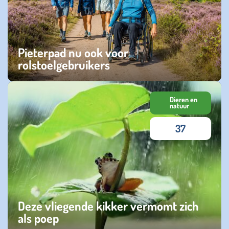
Pieterpad nu ook voor
rolstoelgebruikers
woensdag 24 juni 2026
Dieren en
natuur
37
Deze vliegende kikker vermomt zich
als poep