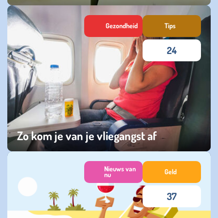
zondag 16 november 2025
Gezondheid
Tips
24
Zo kom je van je vliegangst af
donderdag 07 augustus 2025
Nieuws van
Geld
nu
37