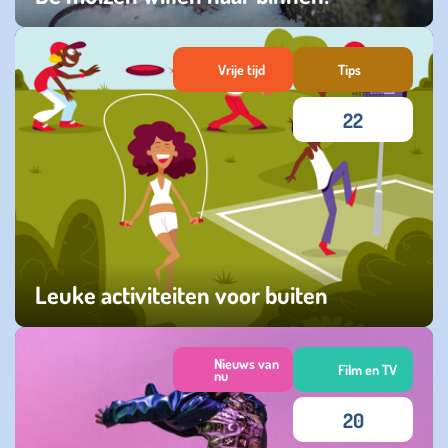
dinsdag 20 januari 2026
Vrije tijd
Tips
22
Leuke activiteiten voor buiten
donderdag 03 juli 2025
Nieuws van
Film en TV
nu
20