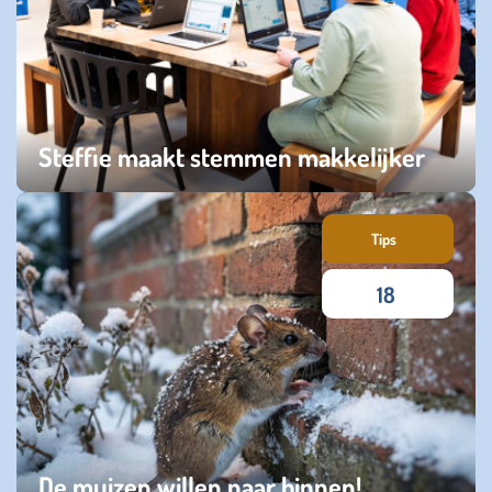
Steffie maakt stemmen makkelijker
dinsdag 03 maart 2026
Tips
18
De muizen willen naar binnen!