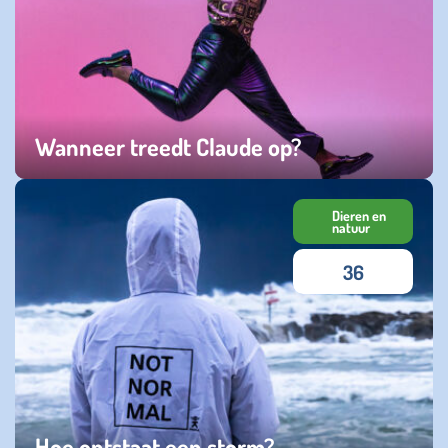
Wanneer treedt Claude op?
dinsdag 29 april 2025
Dieren en
natuur
36
Hoe ontstaat een storm?