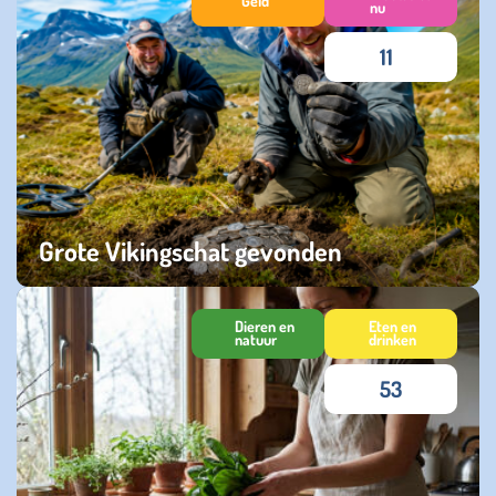
Geld
nu
11
Grote Vikingschat gevonden
zaterdag 02 mei 2026
Dieren en
Eten en
natuur
drinken
53