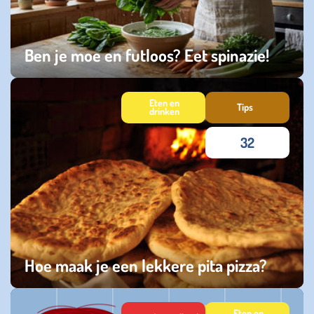
Ben je moe en futloos? Eet spinazie!
dinsdag 24 maart 2026
Eten en
Tips
drinken
32
Hoe maak je een lekkere pita pizza?
dinsdag 26 augustus 2025
Eten en