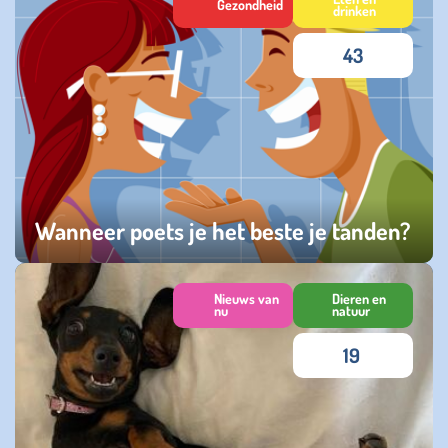
Gezondheid
drinken
43
Wanneer poets je het beste je tanden?
zondag 20 juli 2025
Nieuws van
Dieren en
nu
natuur
19