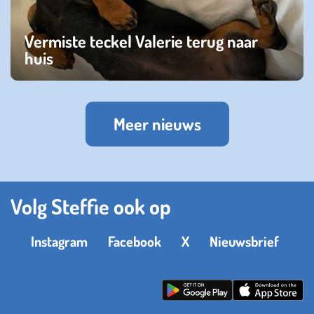
Vermiste teckel Valerie terug naar
huis
woensdag 07 mei 2025
Meer nieuws
Volg Steffie ook op
Instagram
Facebook
X
Nieuwsbrief