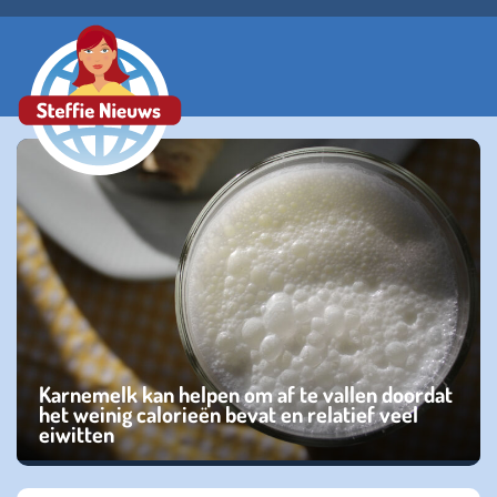
Karnemelk kan helpen om af te vallen doordat
het weinig calorieën bevat en relatief veel
eiwitten