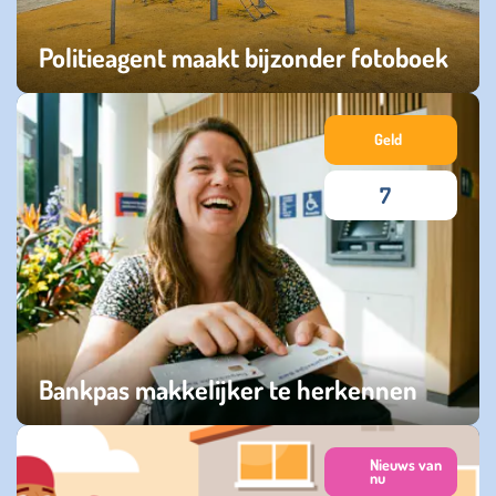
Politieagent maakt bijzonder fotoboek
donderdag 30 juli 2026
Geld
7
Bankpas makkelijker te herkennen
woensdag 15 juli 2026
Nieuws van
nu