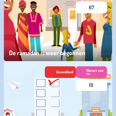
67
De ramadan is weer begonnen
maandag 16 februari 2026
Nieuws van
Gezondheid
nu
19