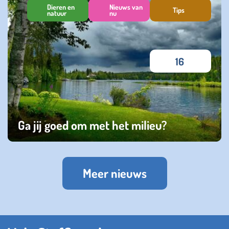
Dieren en
Nieuws van
Tips
natuur
nu
16
Ga jij goed om met het milieu?
zondag 15 januari 2023
Meer nieuws