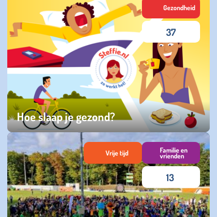
Gezondheid
37
Hoe slaap je gezond?
donderdag 13 maart 2025
Familie en
Vrije tijd
vrienden
13