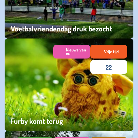
Voetbalvriendendag druk bezocht
maandag 23 oktober 2023
Nieuws van
Vrije tijd
nu
22
Furby komt terug
zondag 23 juli 2023