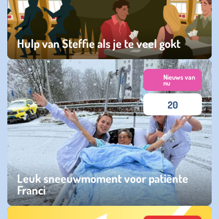
Hulp van Steffie als je te veel gokt
zaterdag 20 juni 2026
Nieuws van
nu
20
Leuk sneeuwmoment voor patiënte
Franci
maandag 05 januari 2026