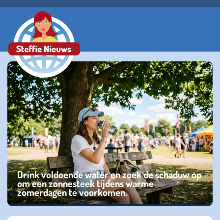
Drink voldoende water en zoek de schaduw op
om een zonnesteek tijdens warme
zomerdagen te voorkomen.