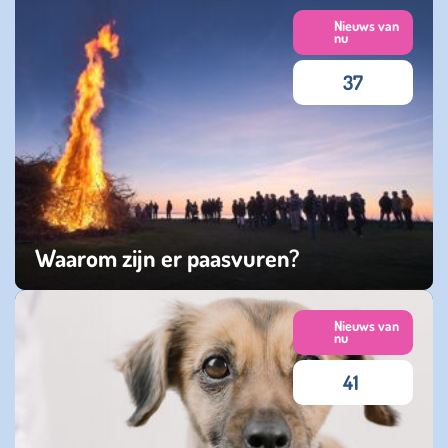
Nieuws van
nu
37
Waarom zijn er paasvuren?
vrijdag 03 april 2026
Nieuws van
nu
41