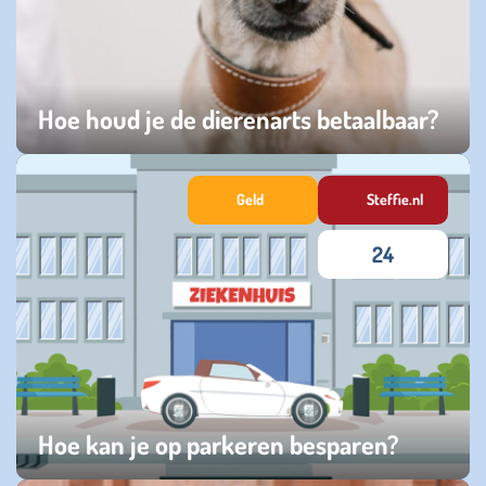
Hoe houd je de dierenarts betaalbaar?
vrijdag 17 oktober 2025
Geld
Steffie.nl
24
Hoe kan je op parkeren besparen?