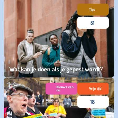
vrijdag 31 januari 2025
Tips
51
Wat kan je doen als je gepest wordt?
dinsdag 24 september 2024
Nieuws van
Vrije tijd
nu
18