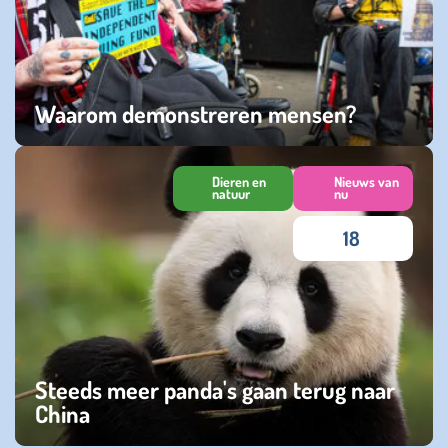
Waarom demonstreren mensen?
vrijdag 07 juni 2024
Dieren en
Nieuws van
natuur
nu
18
Steeds meer panda's gaan terug naar
China