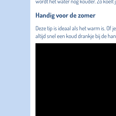
wordt het water nog kouder. Zo koelt je
Handig voor de zomer
Deze tip is ideaal als het warm is. Of je
altijd snel een koud drankje bij de han