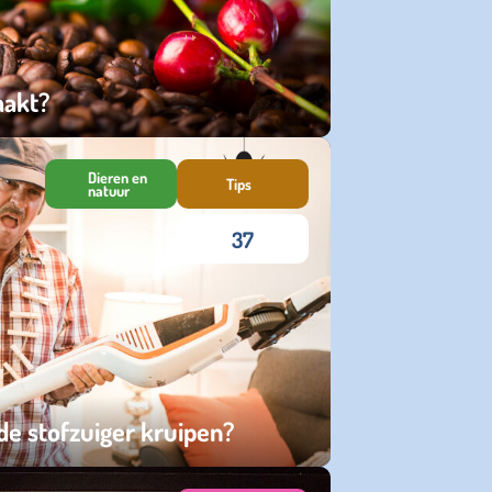
aakt?
Dieren en
Tips
natuur
37
de stofzuiger kruipen?