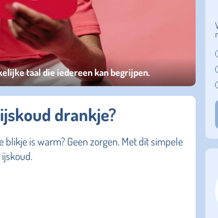
kelijke taal die iedereen kan begrijpen.
 ijskoud drankje?
e blikje is warm? Geen zorgen. Met dit simpele
 ijskoud.