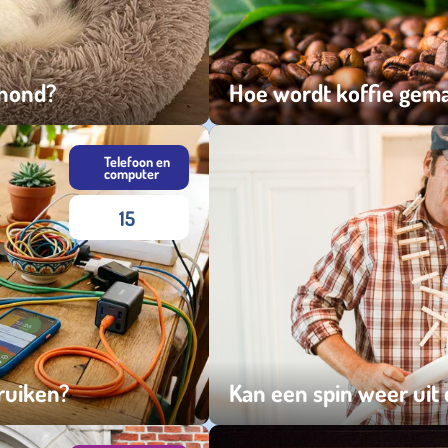
 hond?
Hoe wordt koffie gem
vrijdag 10 juli 2026
Telefoon en
computer
15
ruiken?
Kan een spin weer uit 
donderdag 25 juni 2026