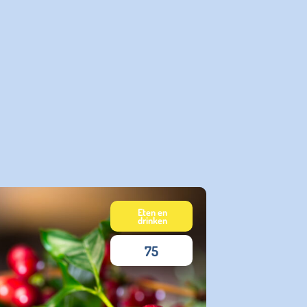
Eten en
drinken
75