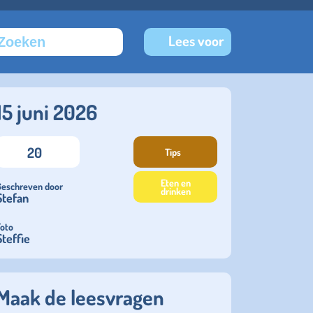
Lees voor
15 juni 2026
20
Tips
Eten en
Geschreven door
drinken
Stefan
Foto
Steffie
Maak de leesvragen