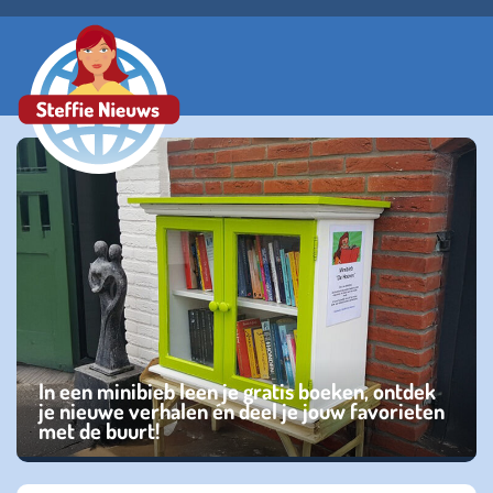
In een minibieb leen je gratis boeken, ontdek
je nieuwe verhalen én deel je jouw favorieten
met de buurt!