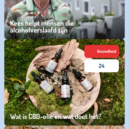
Kees helpt mensen die
alcoholverslaafd zijn
donderdag 25 juni 2026
Gezondheid
24
Wat is CBD-olie en wat doet het?