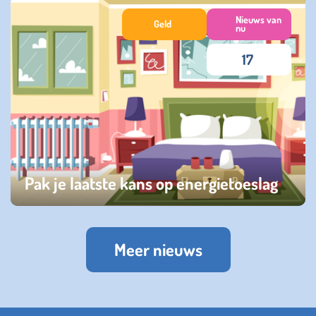
maandag 18 november 2024
Nieuws van
Geld
nu
17
Pak je laatste kans op energietoeslag
dinsdag 26 maart 2024
Meer nieuws