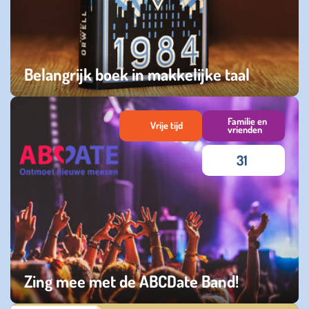
Belangrijk boek in makkelijke taal
zaterdag 15 maart 2025
Familie en
Vrije tijd
vrienden
31
Zing mee met de ABCDate Band!