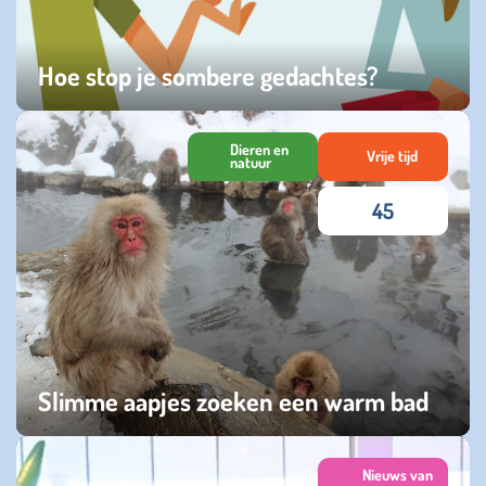
Hoe stop je sombere gedachtes?
woensdag 03 december 2025
Dieren en
Vrije tijd
natuur
45
Slimme aapjes zoeken een warm bad
zondag 16 februari 2025
Nieuws van