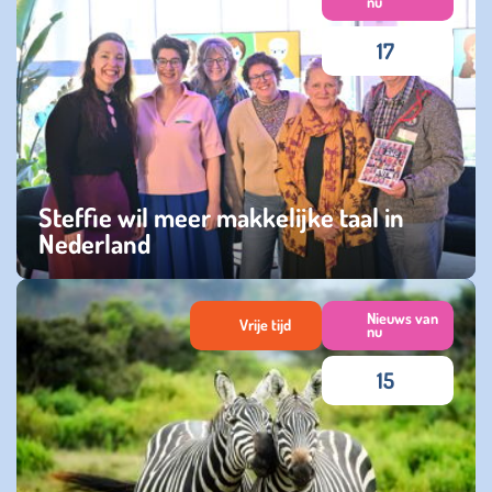
nu
17
Steffie wil meer makkelijke taal in
Nederland
maandag 06 november 2023
Nieuws van
Vrije tijd
nu
15