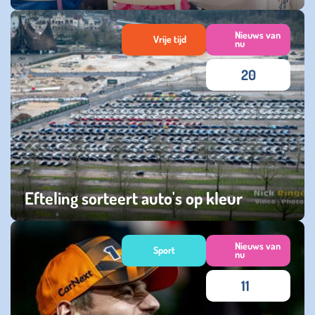
vrijdag 31 januari 2025
Nieuws van
Vrije tijd
nu
20
Efteling sorteert auto's op kleur
vrijdag 15 maart 2024
Nieuws van
Sport
nu
11