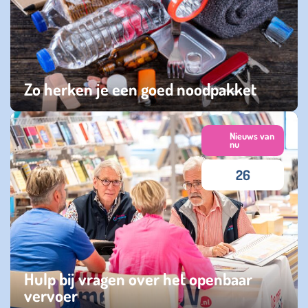
Zo herken je een goed noodpakket
dinsdag 03 maart 2026
Nieuws van
nu
26
Hulp bij vragen over het openbaar
vervoer