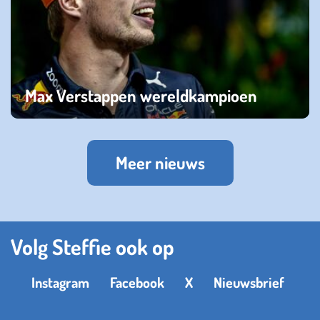
Max Verstappen wereldkampioen
zaterdag 15 oktober 2022
Meer nieuws
Volg Steffie ook op
Instagram
Facebook
X
Nieuwsbrief