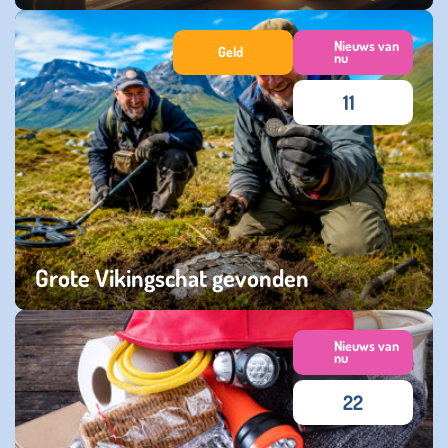
zaterdag 23 mei 2026
Nieuws van
Geld
nu
11
Grote Vikingschat gevonden
zaterdag 02 mei 2026
Nieuws van
nu
22