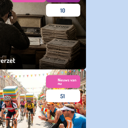
10
verzet
Nieuws van
nu
51