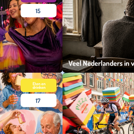
15
Veel Nederlanders in 
maandag 04 mei 2026
Eten en
drinken
17