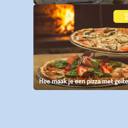
dinsdag 24 december 2024
E
d
Hoe maak je een pizza met geit
dinsdag 07 mei 2024