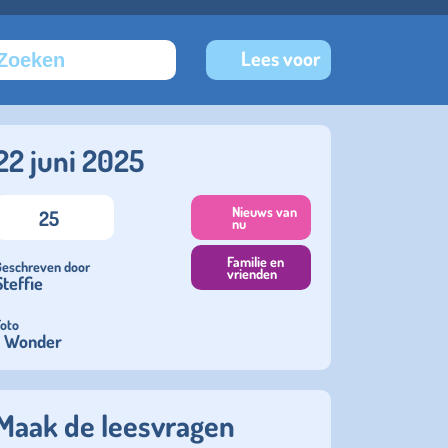
Lees voor
22 juni 2025
Nieuws van
25
nu
Familie en
Geschreven door
vrienden
Steffie
Foto
t Wonder
Maak de leesvragen