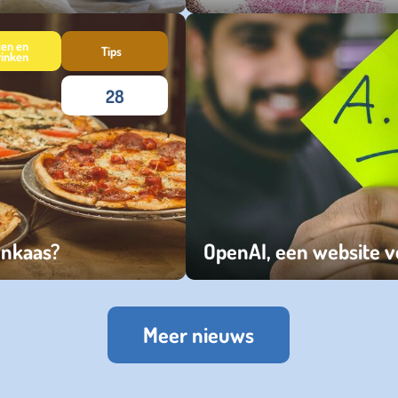
dinsdag 02 juli 2024
ten en
Tips
rinken
28
enkaas?
OpenAI, een website vo
woensdag 28 december 2022
Meer nieuws