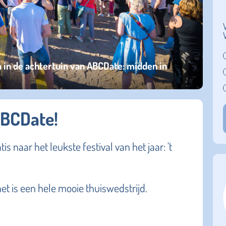
 in de achtertuin van ABCDate: midden in
ABCDate!
naar het leukste festival van het jaar: 't
t is een hele mooie thuiswedstrijd.