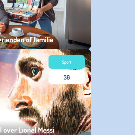
rienden of familie
Sport
36
l over Lionel Messi