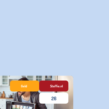
Geld
Steffie.nl
26