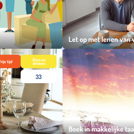
Let op met lenen van v
maandag 28 april 2025
Eten en
rije tijd
drinken
33
Boek in makkelijke taa