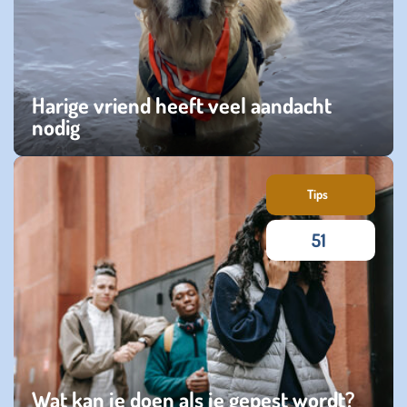
Harige vriend heeft veel aandacht
nodig
vrijdag 24 januari 2025
Tips
51
Wat kan je doen als je gepest wordt?