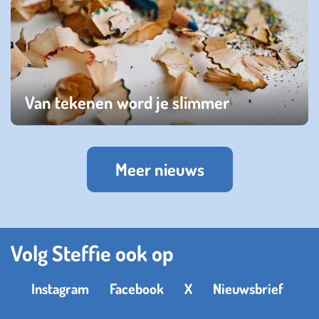
Van tekenen word je slimmer
dinsdag 23 januari 2024
Meer nieuws
Volg Steffie ook op
Instagram
Facebook
X
Nieuwsbrief