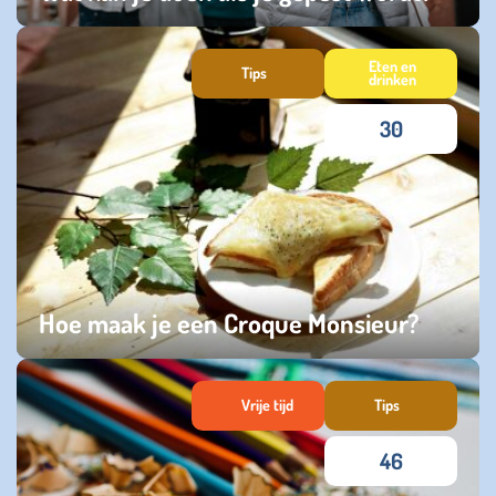
dinsdag 24 september 2024
Eten en
Tips
drinken
30
Hoe maak je een Croque Monsieur?
vrijdag 09 februari 2024
Vrije tijd
Tips
46