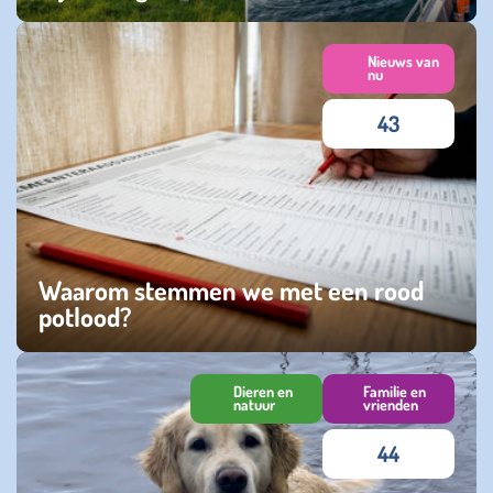
maandag 06 april 2026
Nieuws van
nu
43
Waarom stemmen we met een rood
potlood?
maandag 16 maart 2026
Dieren en
Familie en
natuur
vrienden
44