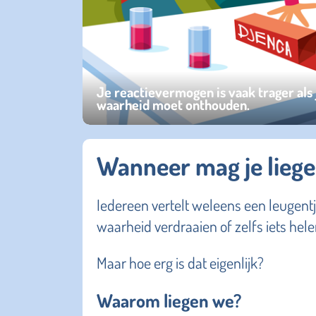
Je reactievermogen is vaak trager als 
waarheid moet onthouden.
Wanneer mag je lieg
Iedereen vertelt weleens een leugentje
waarheid verdraaien of zelfs iets hel
Maar hoe erg is dat eigenlijk?
Waarom liegen we?