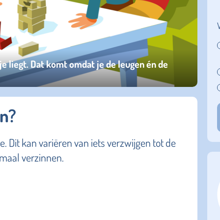
je liegt. Dat komt omdat je de leugen én de
en?
. Dit kan variëren van iets verzwijgen tot de
emaal verzinnen.