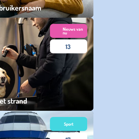
ebruikersnaam
Nieuws van
nu
13
et strand
Sport