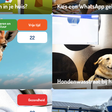
in je huis?
Kies een WhatsApp g
maandag 06 juli 2026
eren en
Vrije tijd
atuur
22
Hondenwasstraat bij h
woensdag 10 juni 2026
Gezondheid