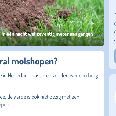
 in één nacht wel zeventig meter aan gangen
eral molshopen?
je in Nederland passeren zonder over een berg
ee, de aarde is ook niet bezig met een
open!