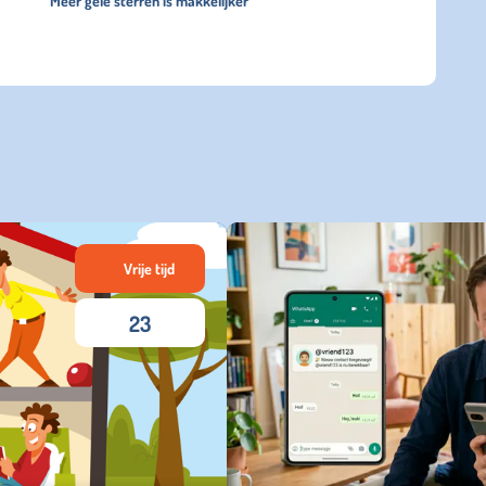
Meer gele sterren is makkelijker
Vrije tijd
23