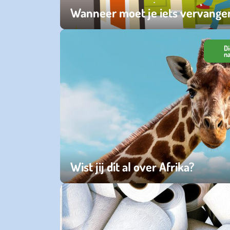
Wanneer moet je iets vervangen 
zondag 12 juli 2026
Di
n
Wist jij dit al over Afrika?
zaterdag 27 juni 2026