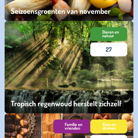
Seizoensgroenten van november
maandag 10 november 2025
Dieren en
natuur
27
Tropisch regenwoud herstelt zichzelf
zaterdag 29 maart 2025
Familie en
Eten en
vrienden
drinken