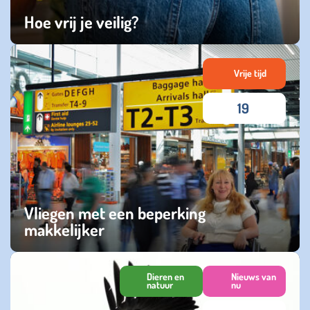
Hoe vrij je veilig?
zondag 02 augustus 2026
Vrije tijd
19
Vliegen met een beperking
makkelijker
maandag 08 juni 2026
Dieren en
Nieuws van
natuur
nu