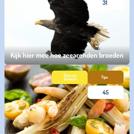
31
Kijk hier mee hoe zeearenden broeden
zondag 08 maart 2026
Eten en
Tips
drinken
45