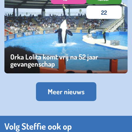
22
Orka Lolita komt vrij na 52 jaar
gevangenschap
zaterdag 08 april 2023
Meer nieuws
Volg Steffie ook op