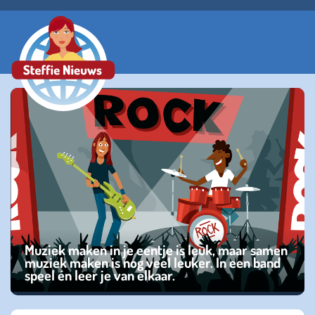
Muziek maken in je eentje is leuk, maar samen
muziek maken is nog veel leuker. In een band
speel én leer je van elkaar.