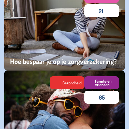
21
Hoe bespaar je op je zorgverzekering?
zaterdag 27 december 2025
Familie en
Gezondheid
vrienden
65