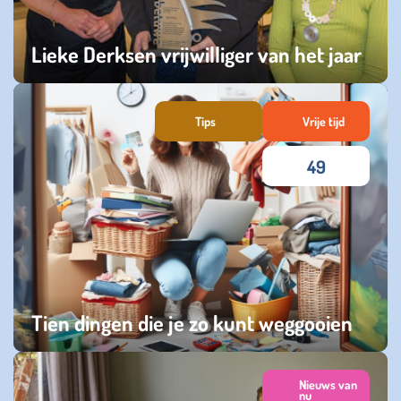
Lieke Derksen vrijwilliger van het jaar
woensdag 07 januari 2026
Tips
Vrije tijd
49
Tien dingen die je zo kunt weggooien
zaterdag 03 januari 2026
Nieuws van
nu