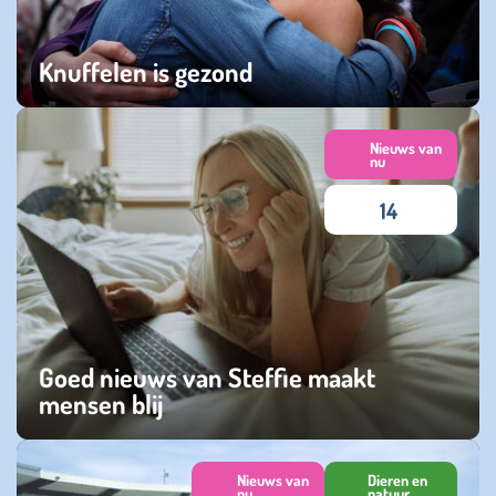
Knuffelen is gezond
woensdag 18 juni 2025
Nieuws van
nu
14
Goed nieuws van Steffie maakt
mensen blij
dinsdag 18 februari 2025
Nieuws van
Dieren en
nu
natuur