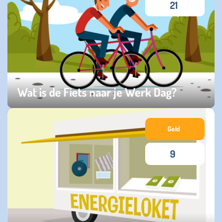
21
Wat is de Fiets naar je Werk Dag?
maandag 12 mei 2025
Geld
9