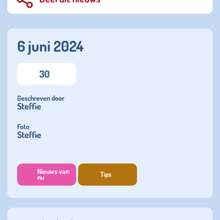
6 juni 2024
30
Geschreven door
Steffie
Foto
Steffie
Nieuws van
Tips
nu