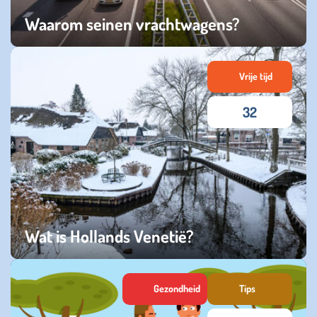
Waarom seinen vrachtwagens?
vrijdag 24 april 2026
Vrije tijd
32
Wat is Hollands Venetië?
dinsdag 20 januari 2026
Gezondheid
Tips