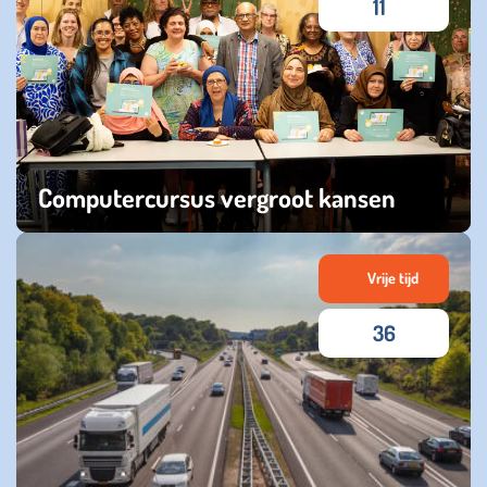
11
Computercursus vergroot kansen
maandag 27 juli 2026
Vrije tijd
36