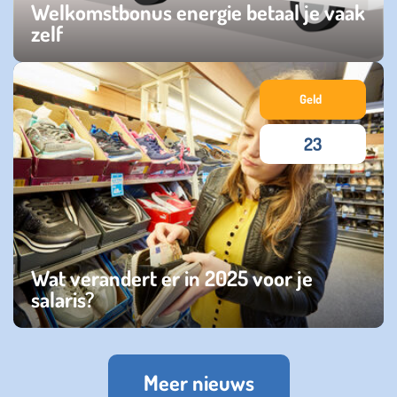
Welkomstbonus energie betaal je vaak
zelf
woensdag 12 februari 2025
Geld
23
Wat verandert er in 2025 voor je
salaris?
donderdag 02 januari 2025
Meer nieuws