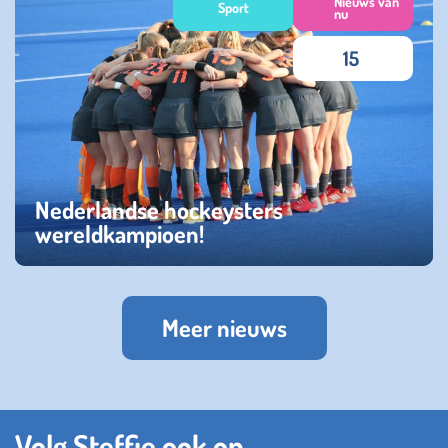
Nieuws van
Sport
nu
15
Nederlandse hockeysters
wereldkampioen!
vrijdag 22 juli 2022
Meer nieuws
Volg Steffie ook op