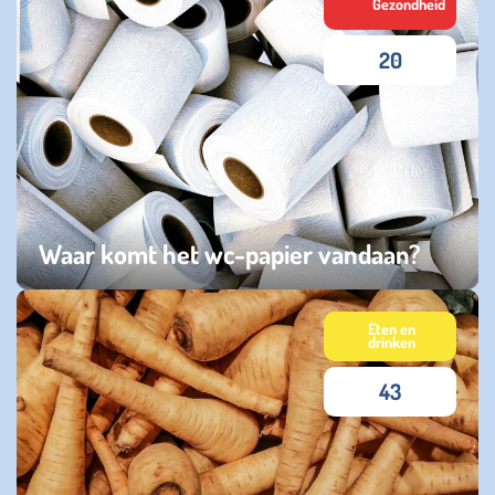
Gezondheid
20
Waar komt het wc-papier vandaan?
zondag 17 mei 2026
Eten en
drinken
43