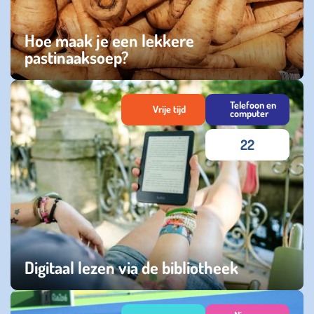
Hoe maak je een lekkere
pastinaaksoep?
dinsdag 28 oktober 2025
Telefoon en
Vrije tijd
computer
22
Digitaal lezen via de bibliotheek
zaterdag 22 maart 2025