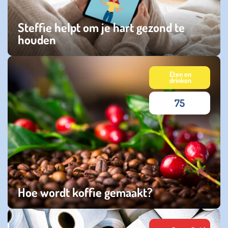
Steffie helpt om je hart gezond te
houden
woensdag 22 juli 2026
Eten en
drinken
75
Hoe wordt koffie gemaakt?
vrijdag 10 juli 2026